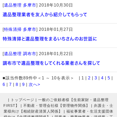
[
遺品整理 多摩市
]
2018年10月30日
遺品整理業者を友人から紹介してもらって
[
特殊清掃 多摩市
]
2018年01月27日
特殊清掃と遺品整理をまるいちさんのお世話に
[
遺品整理 調布市
]
2018年01月22日
調布市で遺品整理をしてくれる業者さんを探して
■該当件数89件中＜1 ～ 10を表示＞ | 1 |
2
|
3
|
4
|
5
|
6
|
7
|
8
|
9
|
次へ>
|
トップページ
|
一般のご依頼者様【生前家財・遺品整理
FIRST】
|
不動産・管理会社様【管理物件関係】
|
弁護士・士
業様向け【相続財産清算人関係】
|
福祉事業者・生活支援団体