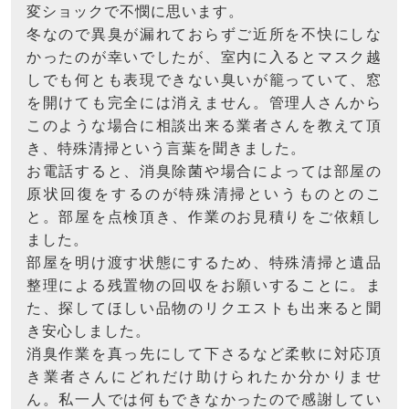
変ショックで不憫に思います。
冬なので異臭が漏れておらずご近所を不快にしな
かったのが幸いでしたが、室内に入るとマスク越
しでも何とも表現できない臭いが籠っていて、窓
を開けても完全には消えません。管理人さんから
このような場合に相談出来る業者さんを教えて頂
き、特殊清掃という言葉を聞きました。
お電話すると、消臭除菌や場合によっては部屋の
原状回復をするのが特殊清掃というものとのこ
と。部屋を点検頂き、作業のお見積りをご依頼し
ました。
部屋を明け渡す状態にするため、特殊清掃と遺品
整理による残置物の回収をお願いすることに。ま
た、探してほしい品物のリクエストも出来ると聞
き安心しました。
消臭作業を真っ先にして下さるなど柔軟に対応頂
き業者さんにどれだけ助けられたか分かりませ
ん。私一人では何もできなかったので感謝してい