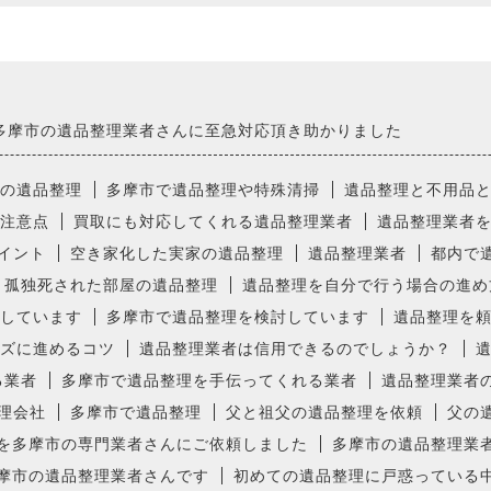
多摩市の遺品整理業者さんに至急対応頂き助かりました
の遺品整理
多摩市で遺品整理や特殊清掃
遺品整理と不用品
注意点
買取にも対応してくれる遺品整理業者
遺品整理業者
イント
空き家化した実家の遺品整理
遺品整理業者
都内で
孤独死された部屋の遺品整理
遺品整理を自分で行う場合の進め
しています
多摩市で遺品整理を検討しています
遺品整理を
ズに進めるコツ
遺品整理業者は信用できるのでしょうか？
る業者
多摩市で遺品整理を手伝ってくれる業者
遺品整理業者
理会社
多摩市で遺品整理
父と祖父の遺品整理を依頼
父の
を多摩市の専門業者さんにご依頼しました
多摩市の遺品整理業
摩市の遺品整理業者さんです
初めての遺品整理に戸惑っている