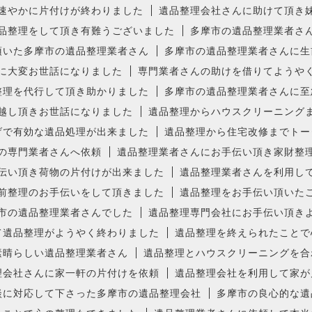
速やかに片付けが終わりました
遺品整理会社さんに助けて頂き
品整理をして頂き有難うございました
多摩市の遺品整理業者さ
頂いた多摩市の遺品整理業者さん
多摩市の遺品整理業者さんに生
に大変お世話になりました
専門業者さんの助けを借りてようや
整理を代行して頂き助かりました
多摩市の遺品整理業者さんに至
越し頂きお世話になりました
遺品整理からハウスクリーニング
げで有効な遺品処理が出来ました
遺品整理から住宅改修までトー
の専門業者さんへ依頼
遺品整理業者さんにお手伝い頂き家財整
伝い頂き荷物の片付けが出来ました
遺品整理業者さんを利用し
前整理のお手伝いをして頂きました
遺品整理をお手伝い頂いた
市の遺品整理業者さんでした
遺品整理専門会社にお手伝い頂き
て遺品整理がようやく終わりました
遺品整理を終えられたことで
素晴らしい遺品整理業者さん
遺品整理とハウスクリーニングを合
理会社さんに家一軒の片付けを依頼
遺品整理会社を利用して家が
談に対応して下さった多摩市の遺品整理会社
多摩市の良心的な遺