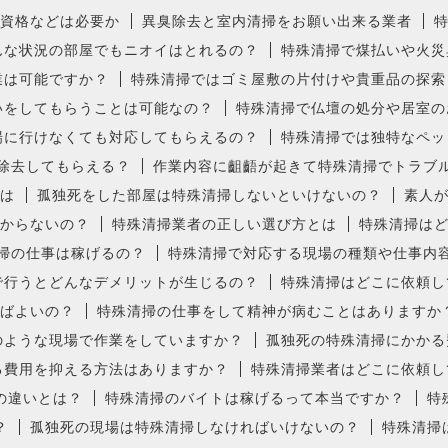
資格などは必要か
異臭除去と室内清掃をお願い出来る業者
んな状況の部屋でもニオイはとれるの？
特殊清掃で煤払いや火災
業は可能ですか？
特殊清掃ではゴミ屋敷の片付けや貴重品の探索
いをしてもらうことは可能なの？
特殊清掃で仏壇の処分や居室の
場に行けなくても対応してもらえるの？
特殊清掃では独特なペッ
除去してもらえる？
作業内容に齟齬が起きて特殊清掃でトラブ
は
孤独死をした部屋は特殊清掃しないといけないの？
素人
からないの？
特殊清掃業者の正しい選び方とは
特殊清掃は
掃の仕事は稼げるの？
特殊清掃で対応する現場の種類や仕事内
で行うとどんなデメリットが生じるの？
特殊清掃はどこに依頼し
ばよいの？
特殊清掃の仕事をして精神が病むことはありますか
のような現場で作業をしていますか？
孤独死の特殊清掃にかかる
る費用を抑える方法はありますか？
特殊清掃業者はどこに依頼し
の違いとは？
特殊清掃のバイトは稼げるって本当ですか？
特
？
孤独死の現場は特殊清掃しなければいけないの？
特殊清掃