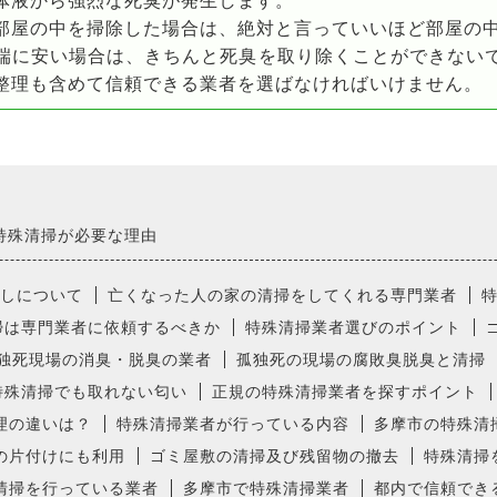
体液から強烈な死臭が発生します。
部屋の中を掃除した場合は、絶対と言っていいほど部屋の
端に安い場合は、きちんと死臭を取り除くことができない
整理も含めて信頼できる業者を選ばなければいけません。
特殊清掃が必要な理由
しについて
亡くなった人の家の清掃をしてくれる専門業者
掃は専門業者に依頼するべきか
特殊清掃業者選びのポイント
独死現場の消臭・脱臭の業者
孤独死の現場の腐敗臭脱臭と清掃
特殊清掃でも取れない匂い
正規の特殊清掃業者を探すポイント
理の違いは？
特殊清掃業者が行っている内容
多摩市の特殊清
の片付けにも利用
ゴミ屋敷の清掃及び残留物の撤去
特殊清掃
清掃を行っている業者
多摩市で特殊清掃業者
都内で信頼でき