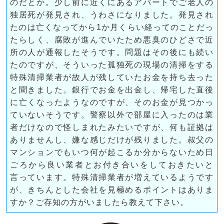
のだとか。少し前に近くにあるアパートでご老人の
独居死が発見され、うわさになりました。発見され
たのは亡くなってから1か月くらい経ってのことだっ
たらしく、腐敗が進んでいたため悪臭のひどさで近
所の人が通報したそうです。問題はその後にも続い
たのですが、そういった孤独死の現場の清掃をする
特殊清掃業者が故人が残していたお金を持ち去った
と聞きました。銀行でお金を出金し、帰宅した直後
に亡くなったようなのですが、そのお金が見つかっ
ていないそうです。警察以外で部屋に入ったのは業
者だけなので怪しまれたみたいですが、何も証拠は
ありませんし、嫌な感じだけが残りました。叔父の
マンションでもいつ何が起こるか分からないため日
ごろから良い業者とお付き合いをしておきたいと
言っています。特殊清掃業者が増えているようです
が、きちんとした会社を見極めるポイントはありま
すか？ご存知の方がいましたら教えて下さい。