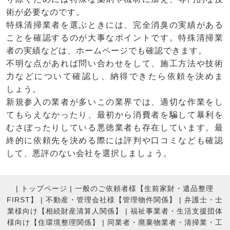
術が必要なのです。
特殊清掃業者を選ぶときには、完全消臭の実績がある
ことを確認するのが大事なポイントです。特殊清掃業
者の実績などは、ホームページでも確認できます。
不明な点があれば問い合わせをして、施工方法や技術
力などについて確認し、納得できたら依頼を決めま
しょう。
新規参入の業者が多いこの業界では、適切な作業をし
てもらえなかったり、最初から消費者を騙して暴利を
むさぼったりしている悪徳業者も存在しています。最
終的に依頼先を決める際には評判や口コミなども確認
して、悪評のない会社を選択しましょう。
|
トップページ
|
一般のご依頼者様【生前家財・遺品整理
FIRST】
|
不動産・管理会社様【管理物件関係】
|
弁護士・士
業様向け【相続財産清算人関係】
|
福祉事業者・生活支援団体
様向け【住環境整理関係】
|
同業者・廃棄物業者・清掃業・工