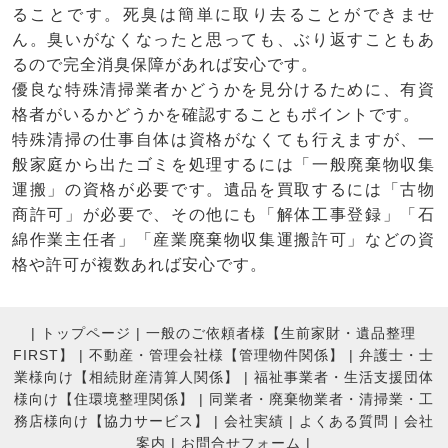
ることです。死臭は簡単に取り去ることができませ
ん。臭いがなくなったと思っても、ぶり返すこともあ
るので完全消臭保障があれば安心です。
優良な特殊清掃業者かどうかを見分けるために、有資
格者がいるかどうかを確認することもポイントです。
特殊清掃の仕事自体は資格がなくても行えますが、一
般家庭から出たゴミを処理するには「一般廃棄物収集
運搬」の資格が必要です。遺品を買取するには「古物
商許可」が必要で、その他にも「解体工事登録」「石
綿作業主任者」「産業廃棄物収集運搬許可」などの資
格や許可が複数あれば安心です。
|
トップページ
|
一般のご依頼者様【生前家財・遺品整理
FIRST】
|
不動産・管理会社様【管理物件関係】
|
弁護士・士
業様向け【相続財産清算人関係】
|
福祉事業者・生活支援団体
様向け【住環境整理関係】
|
同業者・廃棄物業者・清掃業・工
務店様向け【協力サービス】
|
会社実績
|
よくある質問
|
会社
案内
|
お問合せフォーム |